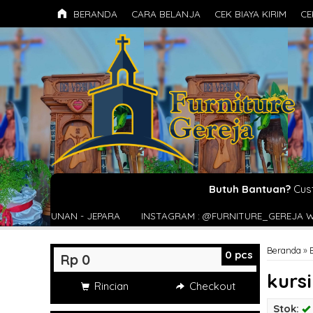
BERANDA
CARA BELANJA
CEK BIAYA KIRIM
CE
Butuh Bantuan?
Cus
EPARA
INSTAGRAM : @FURNITURE_GEREJA WEBSITE : FURNITUREG
Beranda
»
0
pcs
Rp 0
kurs
Rincian
Checkout
Stok: