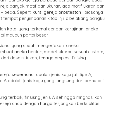
eja banyak motif dan ukuran, ada motif ukiran dan
– beda. Seperti
kursi gereja prostestan
biasanya
 tempat penyimpanan kitab Injil dibelakang bangku.
alah kota yang terkenal dengan kerajinan aneka
cil maupun partai besar
sional yang sudah mengerjakan aneka
embuat aneka bentuk, model, ukuran sesuai custom,
dari desain, tukan, tenaga amplas, finising
gereja sederhana
adalah jenis kayu jati tipe A,
pe A adalah jenis kayu yang langsung dari perhutani
ing terbaik, finsisng jenis A sehingga mnghasilkan
ereja anda dengan harga terjangkau berkualitas.