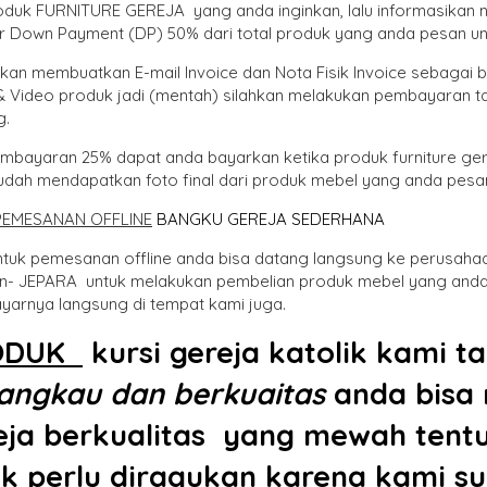
produk FURNITURE GEREJA yang anda inginkan, lalu informasikan 
er Down Payment (DP) 50% dari total produk yang anda pesan un
akan membuatkan E-mail Invoice dan Nota Fisik Invoice sebagai 
& Video produk jadi (mentah) silahkan melakukan pembayaran ta
g.
embayaran 25% dapat anda bayarkan ketika produk furniture ger
udah mendapatkan foto final dari produk mebel yang anda pesa
PEMESANAN OFFLINE
BANGKU GEREJA SEDERHANA
ntuk pemesanan offline anda bisa datang langsung ke perusaha
n- JEPARA untuk melakukan pembelian produk mebel yang anda
arnya langsung di tempat kami juga.
ODUK
kursi gereja katolik
kami ta
jangkau dan berkuaitas
anda bisa 
eja berkualitas yang mewah tent
ak perlu diragukan karena kami 