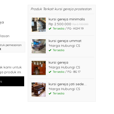
Produk Terkait kursi gereja prostestan
kursi gereja minimalis
ja
Rp 2.500.000
Rp 2.700.000
Tersedia
/ FG- KGM 19
lasan
kursi gereja ummat
ntuk pemesanan
*Harga Hubungi CS
R
Tersedia
kursi gereja
k kami untuk
*Harga Hubungi CS
a produk ini.
Tersedia
/ FG- BG 17
i
kursi gereja jati sede....
*Harga Hubungi CS
Tersedia