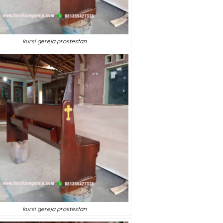
kursi gereja prostestan
th jakarta
(JAKARTA)
ih bapak Siroju munir
jamuan kudus sudah tiba
 dalam keadaan bagus
nnya bagus sekali
kursi gereja prostestan