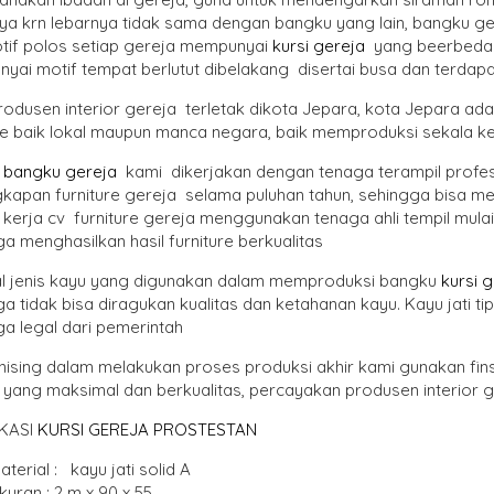
a krn lebarnya tidak sama dengan bangku yang lain, bangku ger
tif polos setiap gereja mempunyai
kursi gereja
yang beerbeda 
ai motif tempat berlutut dibelakang disertai busa dan terdapat
rodusen interior gereja terletak dikota Jepara, kota Jepara ad
ure baik lokal maupun manca negara, baik memproduksi sekala ke
k
bangku gereja
kami dikerjakan dengan tenaga terampil profe
gkapan furniture gereja selama puluhan tahun, sehingga bisa m
kerja cv furniture gereja menggunakan tenaga ahli tempil mulai 
a menghasilkan hasil furniture berkualitas
al jenis kayu yang digunakan dalam memproduksi bangku
kursi 
a tidak bisa diragukan kualitas dan ketahanan kayu. Kayu jati ti
a legal dari pemerintah
inising dalam melakukan proses produksi akhir kami gunakan fins
 yang maksimal dan berkualitas, percayakan produsen interior g
IKASI
KURSI GEREJA PROSTESTAN
aterial : kayu jati solid A
kuran : 2 m x 90 x 55