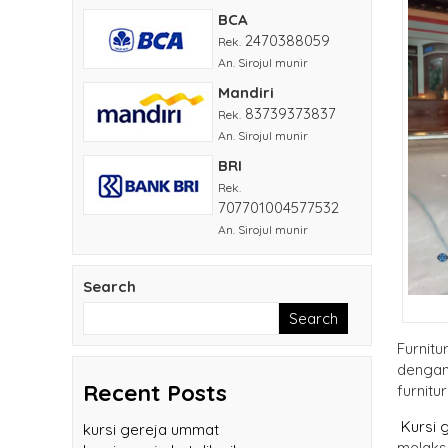
BCA
2470388059
Rek.
An. Sirojul munir
Mandiri
83739373837
Rek.
An. Sirojul munir
BRI
Rek.
707701004577532
An. Sirojul munir
Search
Search
Furnitu
dengan 
furnitu
Recent Posts
Kursi 
kursi gereja ummat
melaks