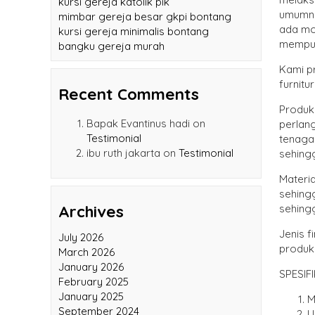
kursi gereja katolik pik
umumny
mimbar gereja besar gkpi bontang
ada mo
kursi gereja minimalis bontang
mempuny
bangku gereja murah
Kami p
furnit
Recent Comments
Produ
perlan
Bapak Evantinus hadi
on
tenaga 
Testimonial
sehingg
ibu ruth jakarta
on
Testimonial
Materi
sehingg
sehingg
Archives
Jenis f
July 2026
produk
March 2026
January 2026
SPESIF
February 2025
M
January 2025
U