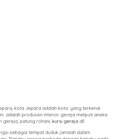
 Jepara, kota Jepara adalah kota yang terkenal
i adalah produsen interior gereja meliputi aneka
um gereja, patung rohani,
kursi gereja
dll.
fungsi sebagai tempat duduk jamaah dalam
ohani Bangku gereja berbeda dengan bangku pada