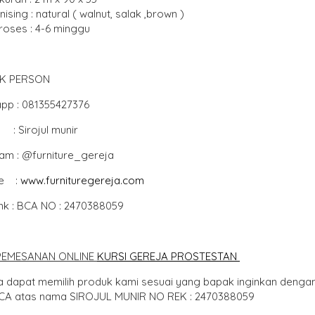
inising : natural ( walnut, salak ,brown )
roses : 4-6 minggu
K PERSON
pp : 081355427376
: Sirojul munir
ram : @furniture_gereja
te :
www.furnituregereja.com
ank : BCA NO : 2470388059
PEMESANAN ONLINE
KURSI GEREJA PROSTESTAN
 dapat memilih produk kami sesuai yang bapak inginkan dengan 
CA atas nama SIROJUL MUNIR NO REK : 2470388059