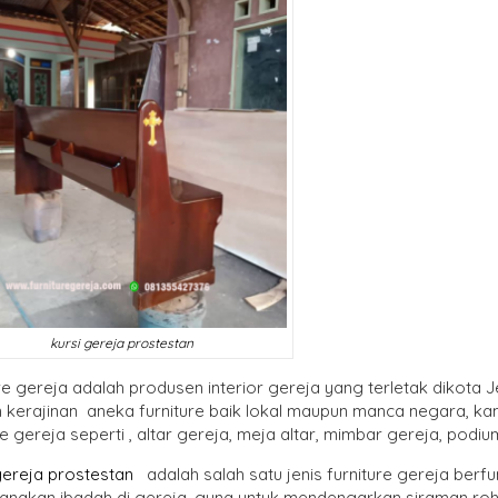
kursi gereja prostestan
re gereja adalah produsen interior gereja yang terletak dikota
kerajinan aneka furniture baik lokal maupun manca negara, kam
re gereja seperti , altar gereja, meja altar, mimbar gereja, podi
gereja prostestan
adalah salah satu jenis furniture gereja ber
anakan ibadah di gereja, guna untuk mendengarkan siraman r