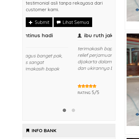
testimonial asli tanpa rekayasa dari
customer kami.
Submit
Lihat Semua
Bapak Evantinus hadi
ibu ru
(jakarta)
terimakas
relief per
Meja altarnya bagus banget pak,
dijakarta
finisingnya halus sangat
dan ukira
rekomendid, terimakasih bapak
sirojul munir
5/5
RATING
5/5
RATING
INFO BANK