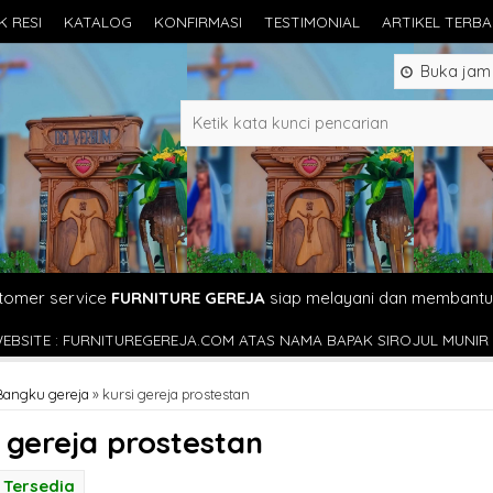
K RESI
KATALOG
KONFIRMASI
TESTIMONIAL
ARTIKEL TERB
Buka jam 0
tomer service
FURNITURE GEREJA
siap melayani dan membantu
EREJA.COM ATAS NAMA BAPAK SIROJUL MUNIR
INSTAGRAM : @FU
Bangku gereja
»
kursi gereja prostestan
i gereja prostestan
Tersedia