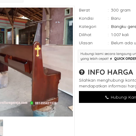
Berat
:
300 gram
Kondisi
:
Baru
Kategori
:
Bangku gere
Dilihat
:
1.007 kali
Ulasan
:
Belum ada u
Hubungi kami secara langsung u
yang lebih cepat!
QUICK ORDE
INFO HARGA
Silahkan menghubungi konta
mendapatkan informasi harg
Hubungi Kam