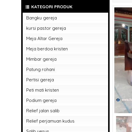
KATEGORI PRODUK
Bangku gereja
kursi pastor gereja
Meja Altar Gereja
Meja berdoa kristen
Mimbar gereja
Patung rohani
Patung rohani bunda maria
Pertisi gereja
patung rohani kristen
Peti mati kristen
Patung rohani yesus memberkati
Podium gereja
Relief jalan salib
Relief perjamuan kudus
Salib yesus