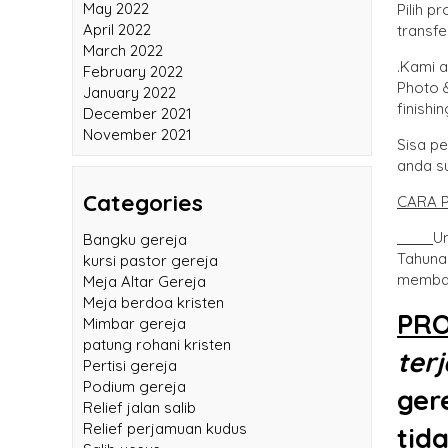
Pilih 
May 2022
transf
April 2022
March 2022
.Kami 
February 2022
Photo 
January 2022
finishin
December 2021
November 2021
Sisa p
anda s
CARA 
Categories
U
Bangku gereja
Tahuna
kursi pastor gereja
membay
Meja Altar Gereja
Meja berdoa kristen
PR
Mimbar gereja
patung rohani kristen
ter
Pertisi gereja
ger
Podium gereja
Relief jalan salib
tid
Relief perjamuan kudus