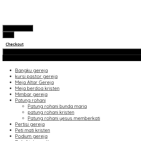
Hubungi Kami
pcs
Checkout
Rincian
Kategori Produk
Bangku gereja
kursi pastor gereja
Meja Altar Gereja
Meja berdoa kristen
Mimbar gereja
Patung rohani
Patung rohani bunda maria
patung rohani kristen
Patung rohani yesus memberkati
Pertisi gereja
Peti mati kristen
Podium gereja