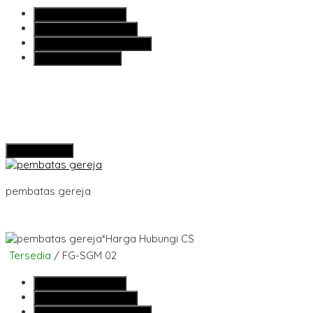
SMS
081355427376
Telepon
081355427376
Whatsapp
6281355427376
Lihat Detail Produk
Hubungi Kami
pembatas gereja
*Harga Hubungi CS
Tersedia
/ FG-SGM 02
SMS
081355427376
Telepon
081355427376
Whatsapp
6281355427376