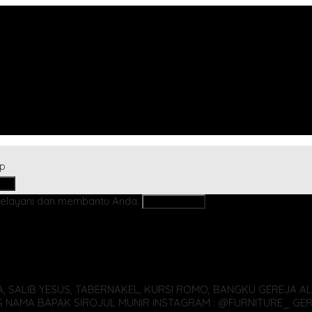
up
ari
elayani dan membantu Anda.
Kontak Kami
A, SALIB YESUS, TABERNAKEL, KURSI ROMO, BANGKU GEREJA
AL
S NAMA BAPAK SIROJUL MUNIR
INSTAGRAM : @FURNITURE_ GERE