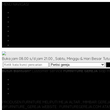
MENU NAVIGASI
Beranda
Cara Belanja
Cek Biaya Kirim
Cek Resi
Katalog
Konfirmasi
Testimonial
Artikel Terbaru
Buka jam 08.00 s/d jam 21.00 , Sabtu, Minggu & Hari Besar Tut
C
Butuh Bantuan?
Customer service
FURNITURE GEREJA
siap m
SMS
081355427376
TELP
081355427376
WA
6281355427376
admin@furnituregereja.com
PRODUSEN FURNITURE MELIPUTI MEJA ALTAR , MIMBAR GEREJ
@FURNITURE_GEREJA WEBSITE : FURNITUREGEREJA.COM ATA