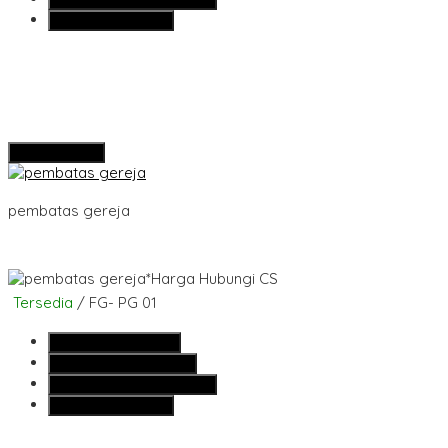
Lihat Detail Produk
Hubungi Kami
pembatas gereja
*Harga Hubungi CS
Tersedia
/ FG- PG 01
SMS
081355427376
Telepon
081355427376
Whatsapp
6281355427376
Lihat Detail Produk