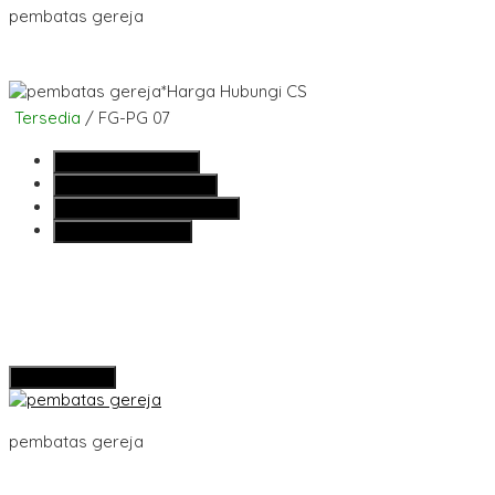
pembatas gereja
*Harga Hubungi CS
Tersedia
/ FG-PG 07
SMS
081355427376
Telepon
081355427376
Whatsapp
6281355427376
Lihat Detail Produk
Hubungi Kami
pembatas gereja