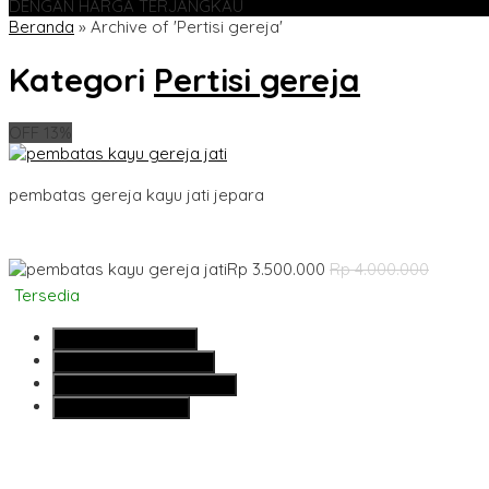
DENGAN HARGA TERJANGKAU
Beranda
»
Archive of 'Pertisi gereja'
Kategori
Pertisi gereja
OFF 13%
pembatas gereja kayu jati jepara
Rp 3.500.000
Rp 4.000.000
Tersedia
SMS
081355427376
Telepon
081355427376
Whatsapp
6281355427376
Lihat Detail Produk