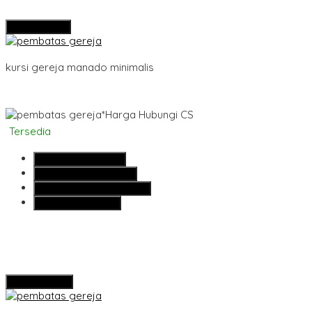
Detail Produk
kursi gereja manado minimalis
*Harga Hubungi CS
Tersedia
SMS
081355427376
Telepon
081355427376
Whatsapp
6281355427376
Lihat Detail Produk
Hubungi Kami