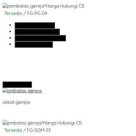
*Harga Hubungi CS
Tersedia
/ FG-PG 04
SMS
081355427376
Telepon
081355427376
Whatsapp
6281355427376
Lihat Detail Produk
Hubungi Kami
sekat gereja
*Harga Hubungi CS
Tersedia
/ FG-SGM 03