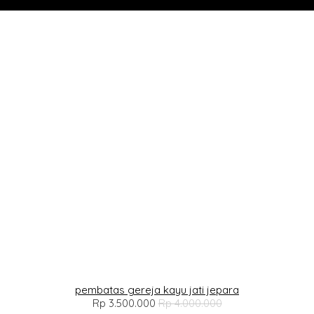
pembatas gereja kayu jati jepara
Rp 3.500.000
Rp 4.000.000