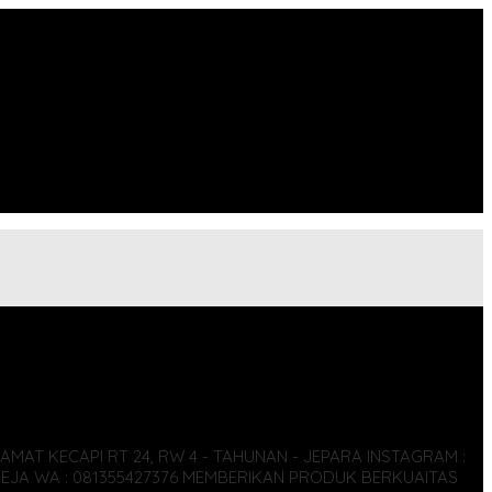
AMAT KECAPI RT 24, RW 4 - TAHUNAN - JEPARA
INSTAGRAM :
JA WA : 081355427376
MEMBERIKAN PRODUK BERKUAITAS