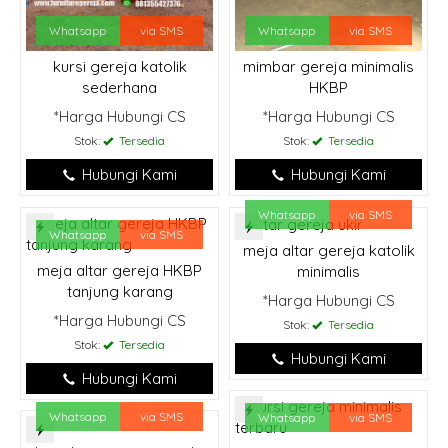
Whatsapp
via SMS
Whatsapp
via SMS
kursi gereja katolik
mimbar gereja minimalis
sederhana
HKBP
*Harga Hubungi CS
*Harga Hubungi CS
Stok:
Tersedia
Stok:
Tersedia
Hubungi Kami
Hubungi Kami
Whatsapp
via SMS
Whatsapp
via SMS
meja altar gereja katolik
meja altar gereja HKBP
minimalis
tanjung karang
*Harga Hubungi CS
*Harga Hubungi CS
Stok:
Tersedia
Stok:
Tersedia
Hubungi Kami
Hubungi Kami
Whatsapp
via SMS
Whatsapp
via SMS