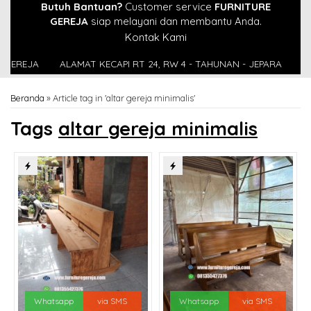
Butuh Bantuan?
Customer service
FURNITURE
GEREJA
siap melayani dan membantu Anda.
Kontak Kami
EJA
ALAMAT KECAPI RT 24, RW 4 - TAHUNAN - JEPARA
INSTAG
Beranda
»
Article tag in 'altar gereja minimalis'
Tags
altar gereja minimalis
Whatsapp
via SMS
Whatsapp
via SMS