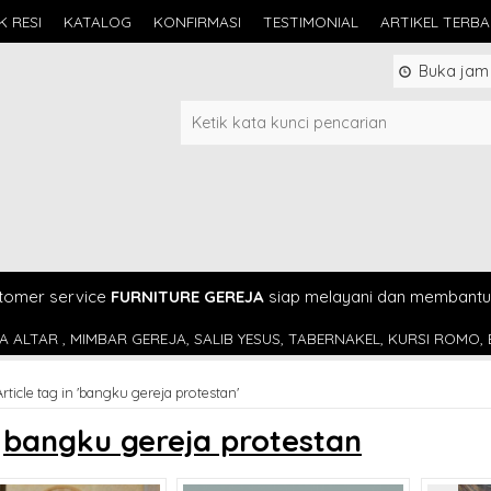
K RESI
KATALOG
KONFIRMASI
TESTIMONIAL
ARTIKEL TERB
Buka jam 0
tomer service
FURNITURE GEREJA
siap melayani dan membantu
A, SALIB YESUS, TABERNAKEL, KURSI ROMO, BANGKU GEREJA
AL
Article tag in 'bangku gereja protestan'
s
bangku gereja protestan