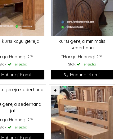
 kursi kayu gereja
kursi gereja minimalis
sederhana
rga Hubungi CS
*Harga Hubungi CS
Stok:
Tersedia
Stok:
Tersedia
Hubungi Kami
Hubungi Kami
 gereja sederhana
jati
rga Hubungi CS
Stok:
Tersedia
Hubungi Kami