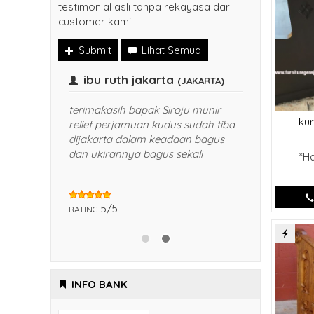
testimonial asli tanpa rekayasa dari
customer kami.
Submit
Lihat Semua
Bapak Evantinus hadi
ibu ru
(jakarta)
terimakas
kur
relief per
Meja altarnya bagus banget pak,
dijakarta
finisingnya halus sangat
dan ukira
rekomendid, terimakasih bapak
*H
sirojul munir
5/5
RATING
5/5
RATING
INFO BANK