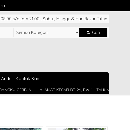
ARU
8.00 s/d jam 21.00 , Sabtu, Minggu & Hari Besar Tutup
Cari
 Anda.
Kontak Kami
AMAT KECAPI RT 24, RW 4 - TAHUNAN - JEPARA
INSTAGRAM : @FU