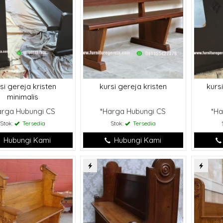
th jakarta
(JAKARTA)
ih bapak Siroju munir
si gereja kristen
kursi gereja kristen
kurs
jamuan kudus sudah tiba
minimalis
 dalam keadaan bagus
nnya bagus sekali
arga Hubungi CS
*Harga Hubungi CS
*Ha
Stok:
Tersedia
Stok:
Tersedia
Hubungi Kami
Hubungi Kami