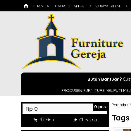
BERANDA
CARA BELANJA
CEK BIAYA KIRIM
CE
Butuh Bantuan?
Cus
PRODUSEN FURNITURE MELIPUTI MEJA ALTAR , MIMBAR GEREJ
Beranda
»
0
pcs
Rp 0
Tag
Rincian
Checkout