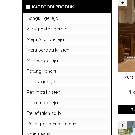
KATEGORI PRODUK
Bangku gereja
kursi pastor gereja
Meja Altar Gereja
Meja berdoa kristen
Mimbar gereja
Patung rohani
kursi
Patung rohani bunda maria
Pertisi gereja
patung rohani kristen
Peti mati kristen
*H
Patung rohani yesus memberkati
Podium gereja
Relief jalan salib
Relief perjamuan kudus
Salib yesus