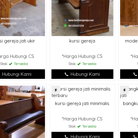
si gereja jati ukir
kursi gereja
model
arga Hubungi CS
*Harga Hubungi CS
*Ha
Stok:
Tersedia
Stok:
Tersedia
Hubungi Kami
Hubungi Kami
kursi gereja jati minimalis
bangku
*Harga Hubungi CS
*Ha
Stok:
Tersedia
Hubungi Kami