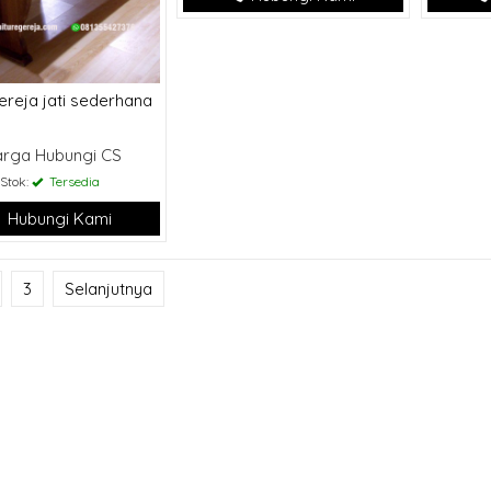
ereja jati sederhana
arga Hubungi CS
Stok:
Tersedia
Hubungi Kami
3
Selanjutnya