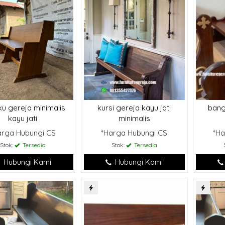
u gereja minimalis
kursi gereja kayu jati
bang
kayu jati
minimalis
arga Hubungi CS
*Harga Hubungi CS
*Ha
Stok:
Tersedia
Stok:
Tersedia
Hubungi Kami
Hubungi Kami