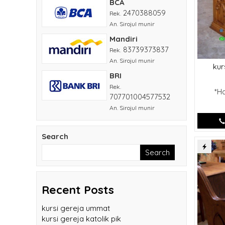
BCA
2470388059
Rek.
An. Sirojul munir
Mandiri
83739373837
Rek.
kur
An. Sirojul munir
BRI
*H
Rek.
707701004577532
An. Sirojul munir
Search
Search
Recent Posts
kursi gereja ummat