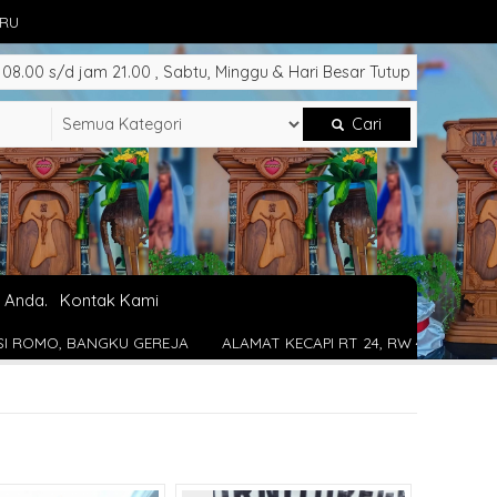
ARU
8.00 s/d jam 21.00 , Sabtu, Minggu & Hari Besar Tutup
Cari
 Anda.
Kontak Kami
ALAMAT KECAPI RT 24, RW 4 - TAHUNAN - JEPARA
INSTAGRAM