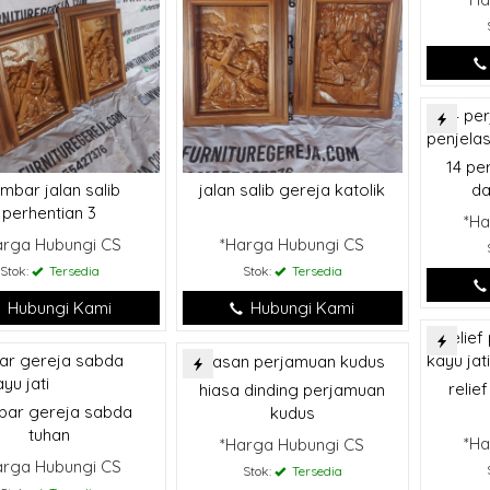
jakarta
(JAKARTA)
14 per
apak Siroju munir
da
mbar jalan salib
jalan salib gereja katolik
an kudus sudah tiba
perhentian 3
am keadaan bagus
*Ha
 bagus sekali
arga Hubungi CS
*Harga Hubungi CS
Stok:
Tersedia
Stok:
Tersedia
Hubungi Kami
Hubungi Kami
relie
hiasa dinding perjamuan
bar gereja sabda
kudus
tuhan
*Ha
*Harga Hubungi CS
arga Hubungi CS
Stok:
Tersedia