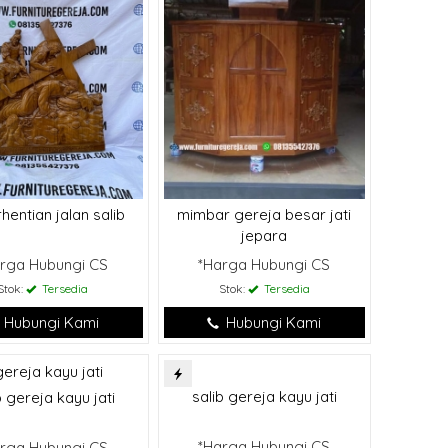
hentian jalan salib
mimbar gereja besar jati
jepara
rga Hubungi CS
*Harga Hubungi CS
Stok:
Tersedia
Stok:
Tersedia
Hubungi Kami
Hubungi Kami
salib gereja kayu jati
b gereja kayu jati
*Harga Hubungi CS
rga Hubungi CS