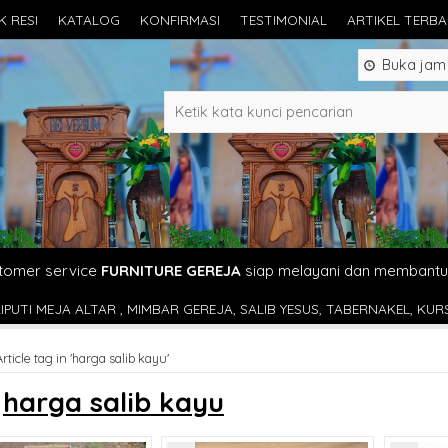
K RESI
KATALOG
KONFIRMASI
TESTIMONIAL
ARTIKEL TERB
Buka jam 0
tomer service
FURNITURE GEREJA
siap melayani dan membantu
R GEREJA, SALIB YESUS, TABERNAKEL, KURSI ROMO, BANGKU GEREJA
Article tag in 'harga salib kayu'
s
harga salib kayu