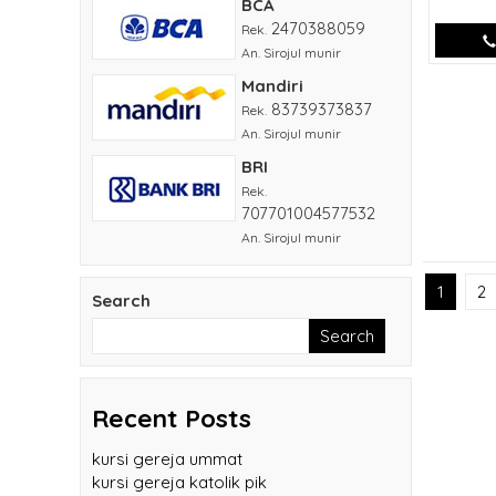
BCA
2470388059
Rek.
An. Sirojul munir
Mandiri
83739373837
Rek.
An. Sirojul munir
BRI
Rek.
707701004577532
An. Sirojul munir
1
2
Search
Search
Recent Posts
kursi gereja ummat