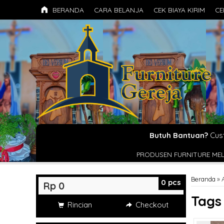
BERANDA
CARA BELANJA
CEK BIAYA KIRIM
CE
Butuh Bantuan?
Cus
PRODUSEN FURNITURE MELIPUTI MEJA ALTAR , MIMBA
Beranda
»
0
pcs
Rp 0
Tag
Rincian
Checkout