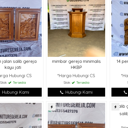
n jalan salib gereja
mimbar gereja minimalis
14 per
kayu jati
HKBP
arga Hubungi CS
*Harga Hubungi CS
*Ha
Stok:
Tersedia
Stok:
Tersedia
Hubungi Kami
Hubungi Kami
sali
*Ha