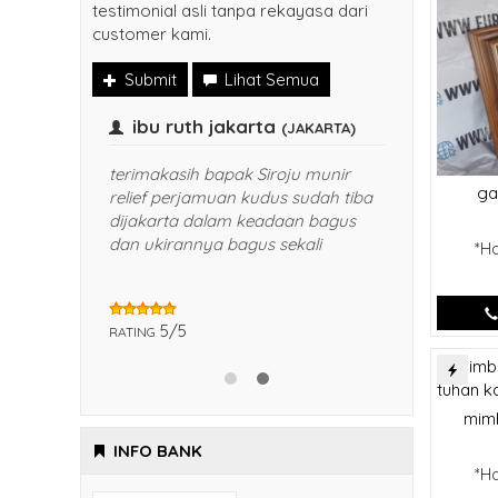
testimonial asli tanpa rekayasa dari
customer kami.
Submit
Lihat Semua
Bapak Evantinus hadi
ibu ruth 
(jakarta)
terimakasih b
ga
relief perjamu
Meja altarnya bagus banget pak,
dijakarta dal
finisingnya halus sangat
dan ukirannya
rekomendid, terimakasih bapak
*H
sirojul munir
5/5
RATING
5/5
RATING
mim
*H
INFO BANK