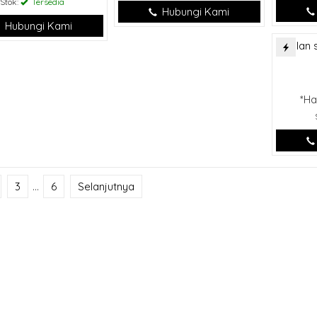
Stok:
Tersedia
Hubungi Kami
Hubungi Kami
*Ha
3
…
6
Selanjutnya