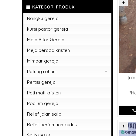
KATEGORI PRODUK
Bangku gereja
kursi pastor gereja
Meja Altar Gereja
Meja berdoa kristen
Mimbar gereja
Patung rohani
jala
Patung rohani bunda maria
Pertisi gereja
patung rohani kristen
Peti mati kristen
*H
Patung rohani yesus memberkati
Podium gereja
Relief jalan salib
Relief perjamuan kudus
Salib yesus