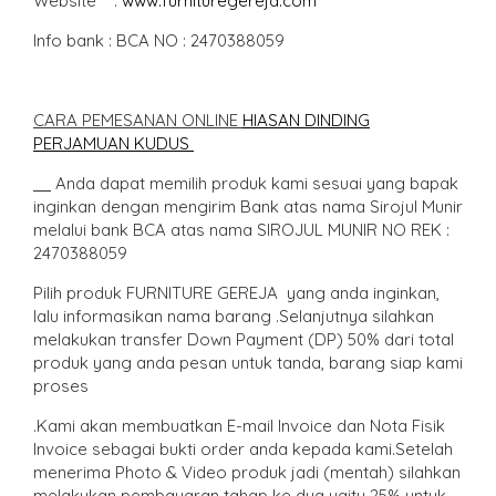
Website :
www.furnituregereja.com
Info bank : BCA NO : 2470388059
CARA PEMESANAN ONLIN
E
HIASAN DINDING
PERJAMUAN KUDUS
Anda dapat memilih produk kami sesuai yang bapak
inginkan dengan mengirim Bank atas nama Sirojul Munir
melalui bank BCA atas nama SIROJUL MUNIR NO REK :
2470388059
Pilih produk FURNITURE GEREJA yang anda inginkan,
lalu informasikan nama barang .Selanjutnya silahkan
melakukan transfer Down Payment (DP) 50% dari total
produk yang anda pesan untuk tanda, barang siap kami
proses
.Kami akan membuatkan E-mail Invoice dan Nota Fisik
Invoice sebagai bukti order anda kepada kami.Setelah
menerima Photo & Video produk jadi (mentah) silahkan
melakukan pembayaran tahap ke dua yaitu 25% untuk