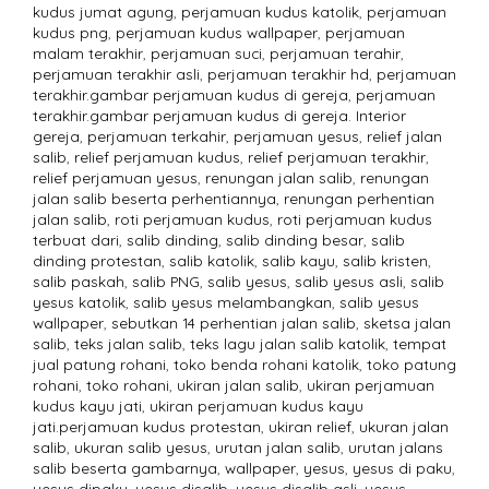
kudus jumat agung
,
perjamuan kudus katolik
,
perjamuan
kudus png
,
perjamuan kudus wallpaper
,
perjamuan
malam terakhir
,
perjamuan suci
,
perjamuan terahir
,
perjamuan terakhir asli
,
perjamuan terakhir hd
,
perjamuan
terakhir.gambar perjamuan kudus di gereja
,
perjamuan
terakhir.gambar perjamuan kudus di gereja. Interior
gereja
,
perjamuan terkahir
,
perjamuan yesus
,
relief jalan
salib
,
relief perjamuan kudus
,
relief perjamuan terakhir
,
relief perjamuan yesus
,
renungan jalan salib
,
renungan
jalan salib beserta perhentiannya
,
renungan perhentian
jalan salib
,
roti perjamuan kudus
,
roti perjamuan kudus
terbuat dari
,
salib dinding
,
salib dinding besar
,
salib
dinding protestan
,
salib katolik
,
salib kayu
,
salib kristen
,
salib paskah
,
salib PNG
,
salib yesus
,
salib yesus asli
,
salib
yesus katolik
,
salib yesus melambangkan
,
salib yesus
wallpaper
,
sebutkan 14 perhentian jalan salib
,
sketsa jalan
salib
,
teks jalan salib
,
teks lagu jalan salib katolik
,
tempat
jual patung rohani
,
toko benda rohani katolik
,
toko patung
rohani
,
toko rohani
,
ukiran jalan salib
,
ukiran perjamuan
kudus kayu jati
,
ukiran perjamuan kudus kayu
jati.perjamuan kudus protestan
,
ukiran relief
,
ukuran jalan
salib
,
ukuran salib yesus
,
urutan jalan salib
,
urutan jalans
salib beserta gambarnya
,
wallpaper
,
yesus
,
yesus di paku
,
yesus dipaku
,
yesus disalib
,
yesus disalib asli
,
yesus