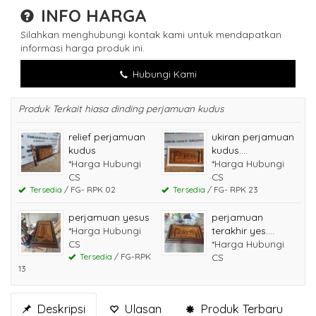
INFO HARGA
Silahkan menghubungi kontak kami untuk mendapatkan
informasi harga produk ini.
Hubungi Kami
Produk Terkait hiasa dinding perjamuan kudus
relief perjamuan
ukiran perjamuan
kudus
kudus....
*Harga Hubungi
*Harga Hubungi
CS
CS
Tersedia
/ FG- RPK 02
Tersedia
/ FG- RPK 23
perjamuan yesus
perjamuan
*Harga Hubungi
terakhir yes....
CS
*Harga Hubungi
Tersedia
/ FG-RPK
CS
13
Deskripsi
Ulasan
Produk Terbaru