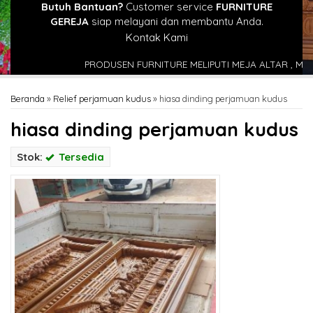
Butuh Bantuan?
Customer service
FURNITURE
GEREJA
siap melayani dan membantu Anda.
Kontak Kami
PRODUSEN FURNITURE MELIPUTI MEJA ALTAR , MIMBAR GER
Beranda
»
Relief perjamuan kudus
»
hiasa dinding perjamuan kudus
hiasa dinding perjamuan kudus
Stok:
Tersedia