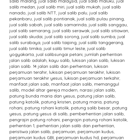
salib malang
,
jual salib malaysia
,
jual salib maluku
,
jual
salib medan
,
jual salib miri
,
jual salib mukah
,
jual salib
nanado
,
jual salib NTT
,
jual salib palu
,
jual salib
pekanbaru
,
jual salib pontianak
,
jual salib pulau pinang
,
jual salib sabah
,
jual salib samarinda
,
jual salib sanggau
,
jual salib semarang
,
jual salib serawak
,
jual salib sitiawan
,
jual salib skudai
,
jual salib sorong
,
jual salib sumba
,
jual
salib surabaya
,
jual salib taiping
,
jual salib tanggerang
,
jual salib timika
,
jual salib timur leste
,
jual salib
yogyakarta
,
jual salibsungai petani
,
jumlah perhentian
jalan salib adalah
,
kayu salib
,
lukisan jalan salib
,
lukisan
jalan salib. 14 jalan salib dan perhentian
,
lukisan
perjamuan terahir
,
lukisan perjamuan terakhir
,
lukisan
perjamuan terakhir yesus
,
lukisan perjamuan terkahir
,
manfaat jalan saib
,
manfaat jalan salib
,
memanggul
salib
,
model altar gereja modern
,
narasi jalan salib
,
patung bunda maria dan yesus
,
patung jalan salib
,
patung katolik
,
patung kristen
,
patung maria
,
patung
rohani
,
patung rohani katolik
,
patung salib besar
,
patung
yesus
,
patung yesus di salib
,
pemberhentian jalan salib
,
pengrajin patung rohani
,
pengrajin patung rohani katolik
,
perhentian 1
,
perhentian jalan salib dan perhentian
,
peristiwa jalan salib
,
perjamuan
,
perjamuan kudus
,
perjamuan kudus GBI
,
perjamuan kudus hd
,
perjamuan