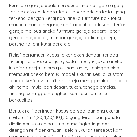
Furniture gereja adalah produsen interior gereja yang
terletak dikota Jepara, kota Jepara adalah kota yang
terkenal dengan kerajinan aneka furniture baik lokal
maupun manca negara, kami adalah produsen interior
gereja meliputi aneka furniture gereja seperti , altar
gereja, meja altar, mimbar gereja, podium gereja,
patung rohani, kursi gereja dll.
Relief perjamuan kudus dikerjakan dengan tenaga
terampil profesional yang sudah mengerjakan aneka
interior gereja selama puluhan tahun, sehingga bisa
membuat aneka bentuk, model, ukuran sesuai custom,
tenaga kerja cv furniture gereja menggunakan tenaga
ahli tempil mulai dari desain, tukan, tenaga amplas,
finising sehingga menghasilkan hasil furniture
berkualitas
Bentuk relif perjmuan kudus persegi panjang ukuran
meliputi 1m ,1,20, 1,30,140,1,50 yang terdiri dari pahatan
dindin dan ukuran batik yang melingkarinya dan
ditengah relif perjamuan . selain ukuran tersebut kami
menerima pesanan ( custom ) sesuai yang diinginkan