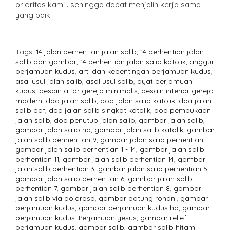
prioritas kami . sehingga dapat menjalin kerja sama
yang baik
Tags:
14 jalan perhentian jalan salib
,
14 perhentian jalan
salib dan gambar
,
14 perhentian jalan salib katolik
,
anggur
perjamuan kudus
,
arti dan kepentingan perjamuan kudus
,
asal usul jalan salib
,
asal usul salib
,
ayat perjamuan
kudus
,
desain altar gereja minimalis
,
desain interior gereja
modern
,
doa jalan salib
,
doa jalan salib katolik
,
doa jalan
salib pdf
,
doa jalan salib singkat katolik
,
doa pembukaan
jalan salib
,
doa penutup jalan salib
,
gambar jalan salib
,
gambar jalan salib hd
,
gambar jalan salib katolik
,
gambar
jalan salib pehhentian 9
,
gambar jalan salib perhentian
,
gambar jalan salib perhentian 1 - 14
,
gambar jalan salib
perhentian 11
,
gambar jalan salib perhentian 14
,
gambar
jalan salib perhentian 3
,
gambar jalan salib perhentian 5
,
gambar jalan salib perhentian 6
,
gambar jalan salib
perhentian 7
,
gambar jalan salib perhentian 8
,
gambar
jalan salib via dolorosa
,
gambar patung rohani
,
gambar
perjamuan kudus
,
gambar perjamuan kudus hd
,
gambar
perjamuan kudus. Perjamuan yesus
,
gambar relief
perjamuan kudus
,
gambar salib
,
gambar salib hitam