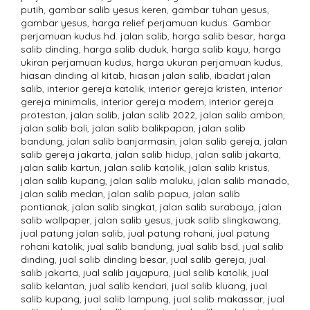
putih
,
gambar salib yesus keren
,
gambar tuhan yesus
,
gambar yesus
,
harga relief perjamuan kudus. Gambar
perjamuan kudus hd. jalan salib
,
harga salib besar
,
harga
salib dinding
,
harga salib duduk
,
harga salib kayu
,
harga
ukiran perjamuan kudus
,
harga ukuran perjamuan kudus
,
hiasan dinding al kitab
,
hiasan jalan salib
,
ibadat jalan
salib
,
interior gereja katolik
,
interior gereja kristen
,
interior
gereja minimalis
,
interior gereja modern
,
interior gereja
protestan
,
jalan salib
,
jalan salib 2022
,
jalan salib ambon
,
jalan salib bali
,
jalan salib balikpapan
,
jalan salib
bandung
,
jalan salib banjarmasin
,
jalan salib gereja
,
jalan
salib gereja jakarta
,
jalan salib hidup
,
jalan salib jakarta
,
jalan salib kartun
,
jalan salib katolik
,
jalan salib kristus
,
jalan salib kupang
,
jalan salib maluku
,
jalan salib manado
,
jalan salib medan
,
jalan salib papua
,
jalan salib
pontianak
,
jalan salib singkat
,
jalan salib surabaya
,
jalan
salib wallpaper
,
jalan salib yesus
,
juak salib slingkawang
,
jual patung jalan salib
,
jual patung rohani
,
jual patung
rohani katolik
,
jual salib bandung
,
jual salib bsd
,
jual salib
dinding
,
jual salib dinding besar
,
jual salib gereja
,
jual
salib jakarta
,
jual salib jayapura
,
jual salib katolik
,
jual
salib kelantan
,
jual salib kendari
,
jual salib kluang
,
jual
salib kupang
,
jual salib lampung
,
jual salib makassar
,
jual