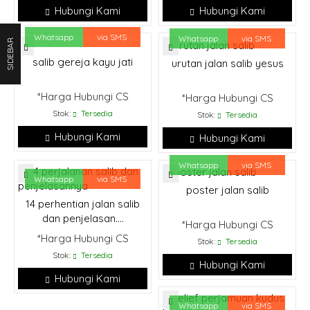
Hubungi Kami
Hubungi Kami
Whatsapp
via SMS
Whatsapp
via SMS
SIDEBAR
salib gereja kayu jati
urutan jalan salib yesus
*Harga Hubungi CS
*Harga Hubungi CS
Stok:
Tersedia
Stok:
Tersedia
Hubungi Kami
Hubungi Kami
Whatsapp
via SMS
Whatsapp
via SMS
poster jalan salib
14 perhentian jalan salib
dan penjelasan....
*Harga Hubungi CS
*Harga Hubungi CS
Stok:
Tersedia
Stok:
Tersedia
Hubungi Kami
Hubungi Kami
Whatsapp
via SMS