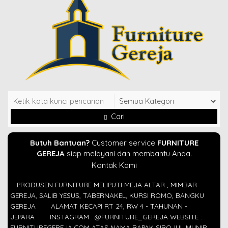
Cari
Butuh Bantuan?
Customer service
FURNITURE
GEREJA
siap melayani dan membantu Anda.
Kontak Kami
PRODUSEN FURNITURE MELIPUTI MEJA ALTAR , MIMBAR
GEREJA, SALIB YESUS, TABERNAKEL, KURSI ROMO, BANGKU
GEREJA
ALAMAT KECAPI RT 24, RW 4 - TAHUNAN -
JEPARA
INSTAGRAM : @FURNITURE_GEREJA WEBSITE :
FURNITUREGEREJA.COM ATAS NAMA BAPAK SIROJUL MUNIR