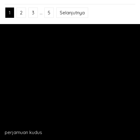
1
2
3
…
5
Selanjutnya
perjamuan kudus