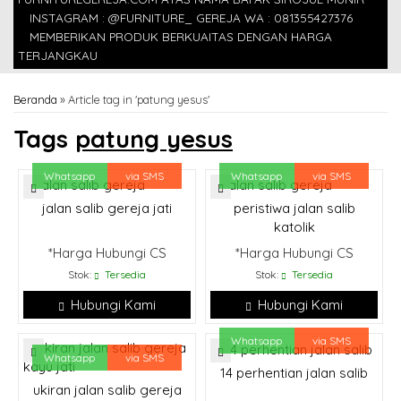
INSTAGRAM : @FURNITURE_ GEREJA WA : 081355427376
MEMBERIKAN PRODUK BERKUAITAS DENGAN HARGA
TERJANGKAU
Beranda
»
Article tag in 'patung yesus'
Tags
patung yesus
Whatsapp
via SMS
Whatsapp
via SMS
jalan salib gereja jati
peristiwa jalan salib
katolik
*Harga Hubungi CS
*Harga Hubungi CS
Stok:
Tersedia
Stok:
Tersedia
Hubungi Kami
Hubungi Kami
Whatsapp
via SMS
Whatsapp
via SMS
14 perhentian jalan salib
ukiran jalan salib gereja