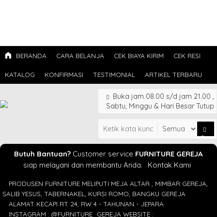
BERANDA
CARA BELANJA
CEK BIAYA KIRIM
CEK RESI
KATALOG
KONFIRMASI
TESTIMONIAL
ARTIKEL TERBARU
Buka jam 08.00 s/d jam 21.00 ,
Sabtu, Minggu & Hari Besar Tutup
Cari
Butuh Bantuan?
Customer service
FURNITURE GEREJA
siap melayani dan membantu Anda.
Kontak Kami
PRODUSEN FURNITURE MELIPUTI MEJA ALTAR , MIMBAR GEREJA,
SALIB YESUS, TABERNAKEL, KURSI ROMO, BANGKU GEREJA
ALAMAT KECAPI RT 24, RW 4 - TAHUNAN - JEPARA
INSTAGRAM : @FURNITURE_GEREJA WEBSITE :