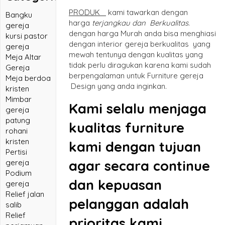
PRODUK
kami tawarkan dengan
Bangku
harga
terjangkau dan Berkualitas
.
gereja
dengan harga Murah anda bisa menghiasi
kursi pastor
dengan interior gereja berkualitas yang
gereja
mewah tentunya dengan kualitas yang
Meja Altar
tidak perlu diragukan karena kami sudah
Gereja
berpengalaman untuk Furniture gereja
Meja berdoa
Design yang anda inginkan.
kristen
Mimbar
Kami selalu menjaga
gereja
patung
kualitas furniture
rohani
kristen
kami dengan tujuan
Pertisi
agar secara continue
gereja
Podium
dan kepuasan
gereja
Relief jalan
pelanggan adalah
salib
Relief
prioritas kami .