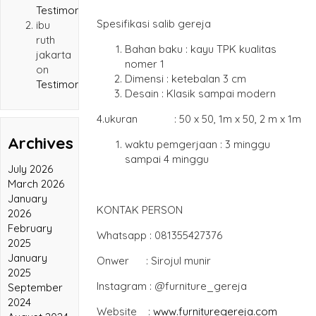
Testimonial
Spesifikasi salib gereja
ibu
ruth
Bahan baku : kayu TPK kualitas
jakarta
nomer 1
on
Dimensi : ketebalan 3 cm
Testimonial
Desain : Klasik sampai modern
4.ukuran : 50 x 50, 1m x 50, 2 m x 1m
Archives
waktu pemgerjaan : 3 minggu
sampai 4 minggu
July 2026
March 2026
January
KONTAK PERSON
2026
February
Whatsapp : 081355427376
2025
January
Onwer : Sirojul munir
2025
Instagram : @furniture_gereja
September
2024
Website :
www.furnituregereja.com