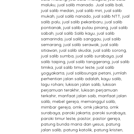
maluku
,
jual salib manado. Jual salib bali
,
jual salib medan
,
jual salib miri
,
jual salib
mukah
,
jual salib nanado
,
jual salib NTT
,
jual
salib palu
,
jual salib pekanbaru
,
jual salib
pontianak
,
jual salib pulau pinang
,
jual salib
sabah
,
jual salib Salib kayu
,
jual salib
samarinda
,
jual salib sanggau
,
jual salib
semarang
,
jual salib serawak
,
jual salib
sitiawan
,
jual salib skudai
,
jual salib sorong
,
jual salib sumba
,
jual salib surabaya
,
jual
salib taiping
,
jual salib tanggerang
,
jual salib
timika
,
jual salib timur leste
,
jual salib
yogyakarta
,
jual salibsungai petani
,
jumlah
perhentian jalan salib adalah
,
kayu salib
,
lagu rohani
,
lukisan jalan salib
,
lukisan
perjamuan terakhir
,
lukisan perjamuan
terkahir
,
manfaat jalan saib
,
manfaat jalan
salib
,
mebel gereja
,
memanggul salib
,
mimbar gereja
,
omk
,
omk jakarta
,
omk
surabaya
,
paroki jakarta
,
paroki surabaya
,
paroki timur leste
,
pastor
,
pastor gereja
,
patung bunda maria dan yesus
,
patung
jalan salib
,
patung katolik
,
patung kristen
,