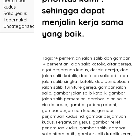
perjamuan
kudus
sehingga dapat
Salib yesus
Tabernakel
menjalin kerja sama
Uncategorized
yang baik.
Tags:
14 perhentian jalan salib dan gambar
,
14 perhentian jalan salib katolik
,
altar gereja
,
ayat perjamuan kudus
,
desain gereja
,
doa
jalan salib katolik
,
doa jalan salib pdf
,
doa
jalan salib singkat katolik
,
doa pembukaan
jalan salib
,
furniture gereja
,
gambar jalan
salib
,
gambar jalan salib katolik
,
gambar
jalan salib perhentian
,
gambar jalan salib
via dolorosa
,
gambar patung rohani
,
gambar perjamuan kudus
,
gambar
perjamuan kudus hd
,
gambar perjamuan
kudus. Perjamuan yesus
,
gambar relief
perjamuan kudus
,
gambar salib
,
gambar
salib hitam putih
,
gambar salib katolik keren
,