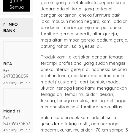
Lihat
gereja yang terletak dikota Jepara, kota
Semua
Jepara adalah kota yang terkenal
dengan kerajinan aneka furniture baik
lokal maupun manca negara, kami adalah
INFO
produsen interior gereja meliputi aneka
BANK
furniture gereja seperti , altar gereja,
meja altar, mimbar gereja, podium gereja,
patung rohani,
salib yesus
dll.
Produk kami dikerjakan dengan tenaga
terampil profesional yang sudah mengisi
BCA
aneka interior gereja di Indonesia selama
Rek.
puluhan tahun, dan kami menerima aneka
2470388059
model ( custom ) dari bentuk, model,
An. Sirojul munir
ukuran tenaga kerja kami menggunakan
tenaga ahli tempil mulai dari desain,
tukang, tenaga amplas, finising sehingga
menghasilkan hasil furniture berkualitas
Mandiri
Salah satu produk kami adalah
salib
Rek.
83739373837
yesus katolik kayu asli
, ada berbagai
macam ukuran, mulai dari 70 cm sampai 3
An. Sirojul munir