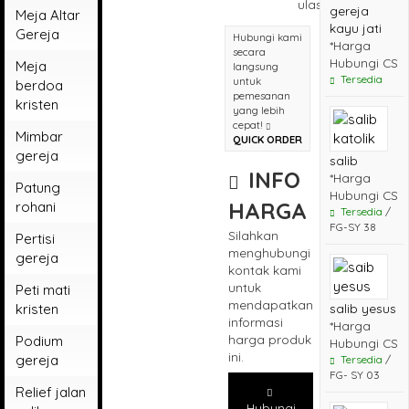
ulasan
gereja
Meja Altar
kayu jati
Gereja
Hubungi kami
*Harga
secara
Hubungi CS
Meja
langsung
Tersedia
untuk
berdoa
pemesanan
kristen
yang lebih
cepat!
Mimbar
QUICK ORDER
gereja
salib
INFO
*Harga
Patung
Hubungi CS
HARGA
rohani
Tersedia
/
FG-SY 38
Silahkan
Patung
Pertisi
menghubungi
rohani
gereja
kontak kami
bunda
untuk
Peti mati
maria
mendapatkan
kristen
salib yesus
patung
informasi
*Harga
rohani
harga produk
Podium
Hubungi CS
kristen
ini.
gereja
Tersedia
/
FG- SY 03
Patung
Relief jalan
rohani
Hubungi