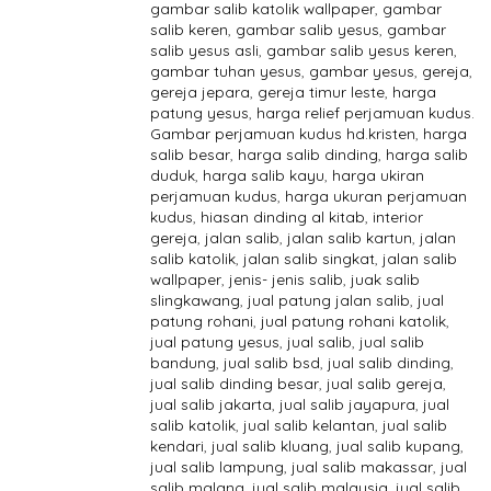
gambar salib katolik wallpaper
,
gambar
salib keren
,
gambar salib yesus
,
gambar
salib yesus asli
,
gambar salib yesus keren
,
gambar tuhan yesus
,
gambar yesus
,
gereja
,
gereja jepara
,
gereja timur leste
,
harga
patung yesus
,
harga relief perjamuan kudus.
Gambar perjamuan kudus hd.kristen
,
harga
salib besar
,
harga salib dinding
,
harga salib
duduk
,
harga salib kayu
,
harga ukiran
perjamuan kudus
,
harga ukuran perjamuan
kudus
,
hiasan dinding al kitab
,
interior
gereja
,
jalan salib
,
jalan salib kartun
,
jalan
salib katolik
,
jalan salib singkat
,
jalan salib
wallpaper
,
jenis- jenis salib
,
juak salib
slingkawang
,
jual patung jalan salib
,
jual
patung rohani
,
jual patung rohani katolik
,
jual patung yesus
,
jual salib
,
jual salib
bandung
,
jual salib bsd
,
jual salib dinding
,
jual salib dinding besar
,
jual salib gereja
,
jual salib jakarta
,
jual salib jayapura
,
jual
salib katolik
,
jual salib kelantan
,
jual salib
kendari
,
jual salib kluang
,
jual salib kupang
,
jual salib lampung
,
jual salib makassar
,
jual
salib malang
,
jual salib malaysia
,
jual salib