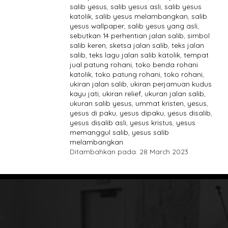
salib yesus
,
salib yesus asli
,
salib yesus
katolik
,
salib yesus melambangkan
,
salib
yesus wallpaper
,
salib yesus yang asli
,
sebutkan 14 perhentian jalan salib
,
simbol
salib keren
,
sketsa jalan salib
,
teks jalan
salib
,
teks lagu jalan salib katolik
,
tempat
jual patung rohani
,
toko benda rohani
katolik
,
toko patung rohani
,
toko rohani
,
ukiran jalan salib
,
ukiran perjamuan kudus
kayu jati
,
ukiran relief
,
ukuran jalan salib
,
ukuran salib yesus
,
ummat kristen
,
yesus
,
yesus di paku
,
yesus dipaku
,
yesus disalib
,
yesus disalib asli
,
yesus kristus
,
yesus
memanggul salib
,
yesus salib
melambangkan
Ditambahkan pada: 28 March 2023