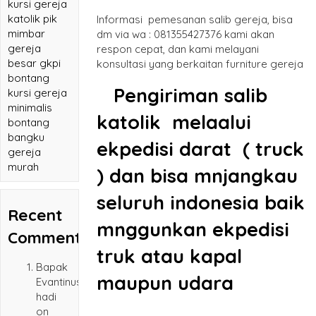
kursi gereja
katolik pik
Informasi pemesanan salib gereja, bisa
mimbar
dm via wa : 081355427376 kami akan
gereja
respon cepat, dan kami melayani
besar gkpi
konsultasi yang berkaitan furniture gereja
bontang
Pengiriman
salib
kursi gereja
minimalis
katolik
melaalui
bontang
bangku
ekpedisi darat ( truck
gereja
murah
) dan bisa mnjangkau
seluruh indonesia baik
Recent
mnggunkan ekpedisi
Comments
truk atau kapal
Bapak
maupun udara
Evantinus
hadi
on