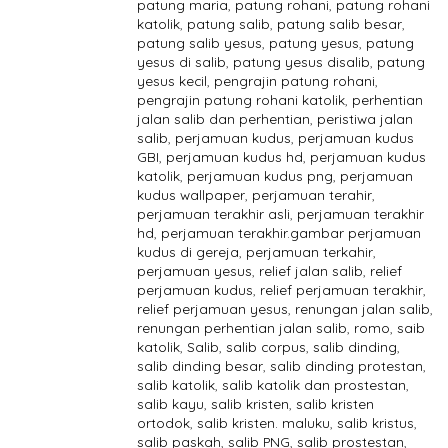
patung maria
,
patung rohani
,
patung rohani
katolik
,
patung salib
,
patung salib besar
,
patung salib yesus
,
patung yesus
,
patung
yesus di salib
,
patung yesus disalib
,
patung
yesus kecil
,
pengrajin patung rohani
,
pengrajin patung rohani katolik
,
perhentian
jalan salib dan perhentian
,
peristiwa jalan
salib
,
perjamuan kudus
,
perjamuan kudus
GBI
,
perjamuan kudus hd
,
perjamuan kudus
katolik
,
perjamuan kudus png
,
perjamuan
kudus wallpaper
,
perjamuan terahir
,
perjamuan terakhir asli
,
perjamuan terakhir
hd
,
perjamuan terakhir.gambar perjamuan
kudus di gereja
,
perjamuan terkahir
,
perjamuan yesus
,
relief jalan salib
,
relief
perjamuan kudus
,
relief perjamuan terakhir
,
relief perjamuan yesus
,
renungan jalan salib
,
renungan perhentian jalan salib
,
romo
,
saib
katolik
,
Salib
,
salib corpus
,
salib dinding
,
salib dinding besar
,
salib dinding protestan
,
salib katolik
,
salib katolik dan prostestan
,
salib kayu
,
salib kristen
,
salib kristen
ortodok
,
salib kristen. maluku
,
salib kristus
,
salib paskah
,
salib PNG
,
salib prostestan
,