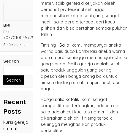
meter, salib gereja dikerjakan oleeh
pemahat profesional sehingga
menghasilkan karya seni yang sangat
indah, salib gereja terbuat dari kayu
BRI
pilihan da
n bisa bertahan sampai puluhan
Rek.
tahun
707701004577532
An. Sirojul munir
Finising
Salib
kami, mempunyai aneka
warna baik duco kombinasi aneka warna
atau natural sehingga mempunyai estetika
Search
yang sangat Salib gereja adal
a
h salah
satu produk unggulan yang sering
dipesan oleh banya orang baik untuk
Search
hiasan dinding rumah mapun indah dan
bagus
Harga
salib katolik
kami sangat
Recent
kompetitif dan terjangkau, adapun cet
Posts
salib adalah cet kualitas nomer 1 dan
dikerjakan oleh ahli finising terbaik
kursi gereja
sehingga menghasilkan produk
ummat
berkualitas