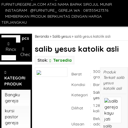
FURNITUREGEREJA.COM ATAS NAMA BAPAK SIROJUL MUNIR
INSTAGRAM : @FURNITURE_ GEREJA WA : 081355427376
MEMBERIKAN PRODUK BERKUAITAS DENGAN HARGA
TERJANGKAU
Beranda
»
Salib yesus
»
salib yesus katolik asli
pcs
salib yesus katolik asli
Rincian
Checkout
Stok:
Tersedia
300
Produk
Berat
:
gram
Terkait salib
KATEGORI
yesus
PRODUK
Kondisi
:
Baru
katolik asli
Salib
Bangku
Kategori
:
yesus
gereja
1.286
Dilihat
:
kursi
kali
pastor
Belum
gereja
Ulasan
:
ada
salib