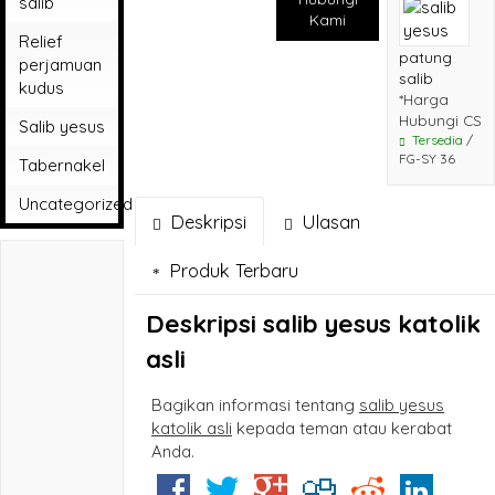
salib
yesus
Kami
memberkati
Relief
patung
perjamuan
salib
kudus
*Harga
Hubungi CS
Salib yesus
Tersedia
/
FG-SY 36
Tabernakel
Uncategorized
Deskripsi
Ulasan
Produk Terbaru
Deskripsi
salib yesus katolik
asli
Bagikan informasi tentang
salib yesus
katolik asli
kepada teman atau kerabat
Anda.