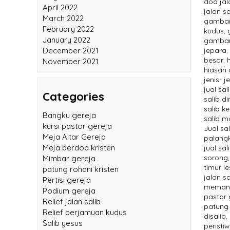
doa jala
April 2022
jalan sa
March 2022
gambar
February 2022
kudus
,
January 2022
gambar 
December 2021
jepara
,
besar
,
November 2021
hiasan 
jenis- j
jual sal
Categories
salib d
salib k
Bangku gereja
salib m
kursi pastor gereja
Jual sal
Meja Altar Gereja
palang
Meja berdoa kristen
jual sa
sorong
Mimbar gereja
timur le
patung rohani kristen
jalan sa
Pertisi gereja
memang
Podium gereja
pastor 
Relief jalan salib
patung 
Relief perjamuan kudus
disalib
,
Salib yesus
peristiw