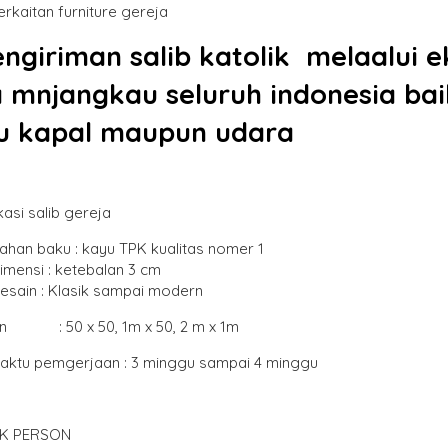
rkaitan furniture gereja
ngiriman
salib katolik
melaalui ek
a mnjangkau seluruh indonesia ba
u kapal maupun udara
kasi salib gereja
ahan baku : kayu TPK kualitas nomer 1
imensi : ketebalan 3 cm
esain : Klasik sampai modern
an : 50 x 50, 1m x 50, 2 m x 1m
aktu pemgerjaan : 3 minggu sampai 4 minggu
K PERSON