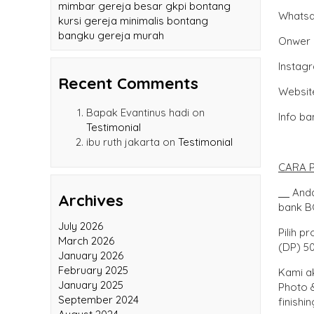
mimbar gereja besar gkpi bontang
Whatsa
kursi gereja minimalis bontang
bangku gereja murah
Onwer 
Instag
Recent Comments
Websi
Bapak Evantinus hadi
on
Info b
Testimonial
ibu ruth jakarta
on
Testimonial
CARA 
Anda
Archives
bank B
July 2026
Pilih p
March 2026
(DP) 50
January 2026
February 2025
Kami a
January 2025
Photo 
September 2024
finishin