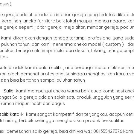
esus).
re gereja adalah produsen interior gereja yang terletak dikota
kerajinan aneka furniture baik lokal maupun manca negara, kam
re gereja seperti , altar gereja, meja altar, mimbar gereja, podiu
 kami dikerjakan dengan tenaga terampil profesional yang sudah
 puluhan tahun, dan kami menerima aneka model ( custom ) dar
akan tenaga ahli tempil mulai dari desain, tukang, tenaga ampla
itas
satu produk kami adalah
salib
, ada berbagai macam ukuran, mula
kan oleeh pemahat profesional sehingga menghasilkan karya seni
n da
n bisa bertahan sampai puluhan tahun
g
Salib
kami, mempunyai aneka warna baik duco kombinasi anek
ngat Salib gereja adal
a
h salah satu produk unggulan yang seri
g rumah mapun indah dan bagus
alib katolik
kami sangat kompetitif dan terjangkau, adapun cet s
li finising terbaik sehingga menghasilkan produk berkualitas
asi pemesanan salib gereja, bisa dm via wa : 081355427376 kami