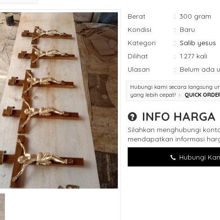
Berat
:
300 gram
Kondisi
:
Baru
Kategori
:
Salib yesus
Dilihat
:
1.277 kali
Ulasan
:
Belum ada u
Hubungi kami secara langsung u
yang lebih cepat!
QUICK ORDE
INFO HARGA
Silahkan menghubungi konta
mendapatkan informasi harg
Hubungi Kam