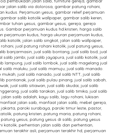
oa pembukaan jalan salib
,
furniture gereja
,
gambar
r jalan salib via dolorosa
,
gambar patung rohani
,
n kudus. Perjamuan yesus
,
gambar relief perjamuan
,
gambar salib katolik wallpaper
,
gambar salib keren
,
mbar tuhan yesus
,
gambar yesus
,
gereja
,
gereja
us. Gambar perjamuan kudus hd.kristen
,
harga salib
an perjamuan kudus
,
harga ukuran perjamuan kudus
,
alib katolik
,
jalan salib singkat
,
jalan salib wallpaper
,
 rohani
,
jual patung rohani katolik
,
jual patung yesus
,
salib banjarmasin
,
jual salib bontang
,
jual salib bsd
,
jual
al salib jambi
,
jual salib jayapura
,
jual salib katolik
,
jual
alib lampung
,
jual salib lombok
,
jual salib magelang jual
al salib maluku
,
jual salib mamuju
,
jual salib manado.
ib mukah
,
jual salib nanado
,
jual salib NTT
,
jual salib
alib pontianak
,
jual salib pulau pinang
,
jual salib sabah
,
rawak
,
jual salib sitiawan
,
jual salib skudai
,
jual salib
tanggerang
,
jual salib tarakan
,
jual salib timika
,
jual salib
 jalan salib adalah
,
kayu salib
,
lagu rohani
,
lukisan
manfaat jalan saib
,
manfaat jalan salib
,
mebel gereja
,
 jakarta
,
paroki surabaya
,
paroki timur leste
,
pastor
,
atolik
,
patung kristen
,
patung maria
,
patung rohani
,
,
patung yesus
,
patung yesus di salib
,
patung yesus
i katolik
,
perhentian jalan salib dan perhentian
,
amuan terakhir asli
,
perjamuan terakhir hd
,
perjamuan