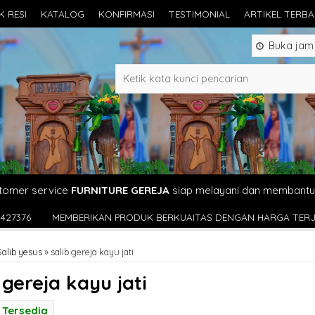
K RESI
KATALOG
KONFIRMASI
TESTIMONIAL
ARTIKEL TERB
Buka jam 0
tomer service
FURNITURE GEREJA
siap melayani dan membantu
KAN PRODUK BERKUAITAS DENGAN HARGA TERJANGKAU
PRODUS
Salib yesus
»
salib gereja kayu jati
 gereja kayu jati
Tersedia