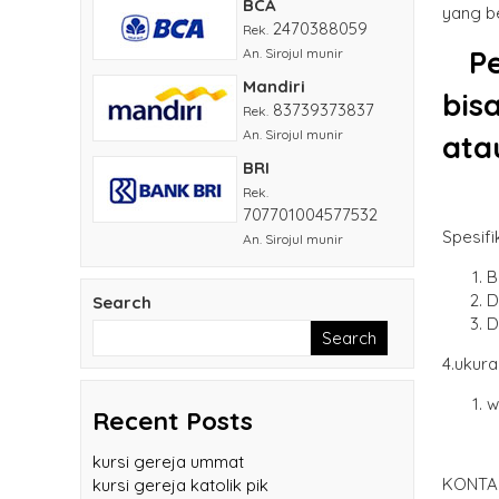
BCA
yang be
2470388059
Rek.
Pe
An. Sirojul munir
Mandiri
bis
83739373837
Rek.
An. Sirojul munir
ata
BRI
Rek.
707701004577532
Spesifi
An. Sirojul munir
B
D
Search
D
Search
4.ukur
w
Recent Posts
kursi gereja ummat
KONTA
kursi gereja katolik pik