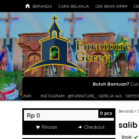
BERANDA
CARA BELANJA
CEK BIAYA KIRIM
CE
Butuh Bantuan?
Cus
INSTAGRAM : @FURNITURE_ GEREJA WA : 081355427376
MEMBERI
Beranda
»
0
pcs
Rp 0
salib
Rincian
Checkout
Stok: