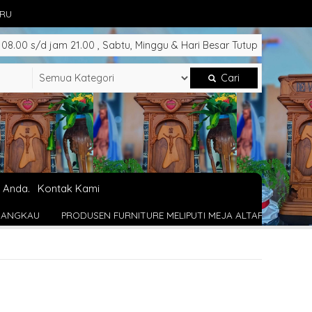
ARU
8.00 s/d jam 21.00 , Sabtu, Minggu & Hari Besar Tutup
Cari
 Anda.
Kontak Kami
EN FURNITURE MELIPUTI MEJA ALTAR , MIMBAR GEREJA, SALIB YESU