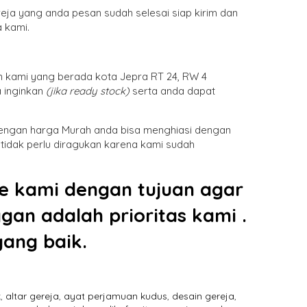
eja yang anda pesan sudah selesai siap kirim dan
 kami.
n kami yang berada kota Jepra RT 24, RW 4
 inginkan
(jika ready stock)
serta anda dapat
dengan harga Murah anda bisa menghiasi dengan
 tidak perlu diragukan karena kami sudah
re kami dengan tujuan agar
an adalah prioritas kami .
yang baik.
k
,
altar gereja
,
ayat perjamuan kudus
,
desain gereja
,