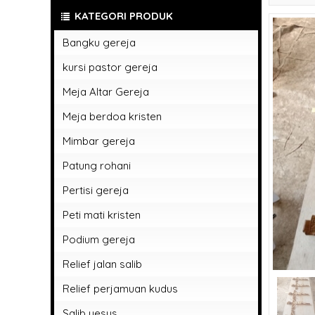
KATEGORI PRODUK
Bangku gereja
kursi pastor gereja
Meja Altar Gereja
Meja berdoa kristen
Mimbar gereja
Patung rohani
Patung rohani bunda maria
Pertisi gereja
patung rohani kristen
Peti mati kristen
Patung rohani yesus memberkati
Podium gereja
Relief jalan salib
Relief perjamuan kudus
Salib yesus