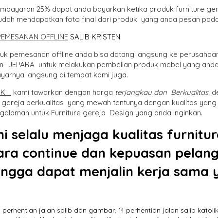
embayaran 25% dapat anda bayarkan ketika produk furniture ger
udah mendapatkan foto final dari produk yang anda pesan pada
PEMESANAN OFFLINE
SALIB KRISTEN
uk pemesanan offline anda bisa datang langsung ke perusahaa
n- JEPARA untuk melakukan pembelian produk mebel yang anda
arnya langsung di tempat kami juga.
UK
kami tawarkan dengan harga
terjangkau dan Berkualitas
. 
r gereja berkualitas yang mewah tentunya dengan kualitas yang
galaman untuk Furniture gereja Design yang anda inginkan.
i selalu menjaga kualitas furnitu
ara continue dan kepuasan pelangg
ingga dapat menjalin kerja sama 
4 perhentian jalan salib dan gambar
,
14 perhentian jalan salib katoli