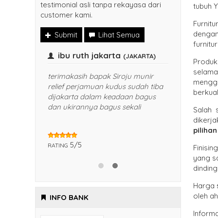
testimonial asli tanpa rekayasa dari
tubuh Y
customer kami.
Furnitu
dengan 
Submit
Lihat Semua
furnitu
adi
ibu ruth jakarta
(JAKARTA)
Produk
selama
terimakasih bapak Siroju munir
menggun
relief perjamuan kudus sudah tiba
et pak,
berkual
dijakarta dalam keadaan bagus
dan ukirannya bagus sekali
 bapak
Salah 
dikerja
piliha
5/5
RATING
Finisin
yang sa
dindin
Harga
s
oleh ah
INFO BANK
Inform