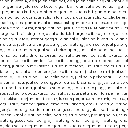
n salib katolik
,
doa jalan salib pdf
,
doa jalan salib singkat katolik
,
d
lib
,
gambar jalan salib katolik
,
gambar jalan salib perhentian
,
gamba
 perjamuan kudus
,
gambar perjamuan kudus hd
,
gambar perjamua
gambar salib
,
gambar salib hitam putih
,
gambar salib katolik keren
salib yesus
,
gambar salib yesus asli
,
gambar salib yesus keren
,
ga
gereja timur leste
,
harga patung yesus
,
harga relief perjamuan kud
harga salib dinding
,
harga salib duduk
,
harga salib kayu
,
harga ukir
dinding al kitab
,
interior gereja
,
jalan salib
,
jalan salib kartun
,
jalan s
enis salib
,
juak salib slingkawang
,
jual patung jalan salib
,
jual patung
ib
,
jual salib ambon
,
jual salib balikpapan
,
jual salib bandung
,
jual 
inding
,
jual salib dinding besar
,
jual salib gereja
,
jual salib jakarta
,
ju
elantan
,
jual salib kendari
,
jual salib kluang
,
jual salib kupang
,
jual s
alang
,
jual salib makassar
,
jual salib malang
,
jual salib malaysia
,
ju
ib bali
,
jual salib maumere
,
jual salib medan
,
jual salib miri
,
jual sal
karaya
,
jual salib palu
,
jual salib papua
,
jual salib pekanbaru
,
jual s
lib samarinda
,
jual salib sanggau
,
jual salib semarang
,
jual salib se
,
jual salib sumba
,
jual salib surabaya
,
jual salib taiping
,
jual salib 
ste
,
jual salib yogyakarta
,
jual salibsungai petani
,
jumlah perhentian
lib
,
lukisan perjamuan terakhir
,
lukisan perjamuan terkahir
,
maluku
,
gul salib
,
mimbar gereja
,
omk
,
omk jakarta
,
omk surabaya
,
paroki
gereja
,
patung bunda maria dan yesus
,
patung jalan salib
,
patung k
rohani katolik
,
patung salib
,
patung salib besar
,
patung salib yesus
patung yesus kecil
,
pengrajin patung rohani
,
pengrajin patung rohan
a jalan salib
,
perjamuan
,
perjamuan kudus
,
perjamuan terahir
,
perj