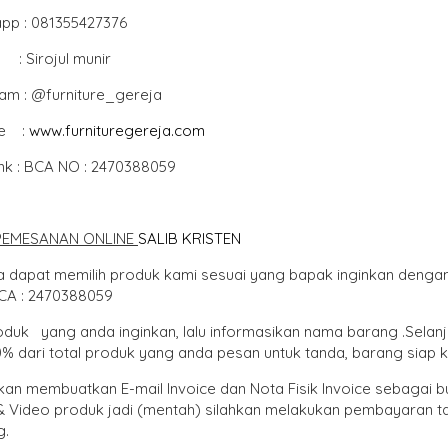
pp : 081355427376
: Sirojul munir
ram : @furniture_gereja
te :
www.furnituregereja.com
ank : BCA NO : 2470388059
PEMESANAN ONLINE
SALIB KRISTEN
 dapat memilih produk kami sesuai yang bapak inginkan dengan 
CA : 2470388059
roduk yang anda inginkan, lalu informasikan nama barang .Sela
% dari total produk yang anda pesan untuk tanda, barang siap 
kan membuatkan E-mail Invoice dan Nota Fisik Invoice sebagai 
& Video produk jadi (mentah) silahkan melakukan pembayaran ta
g.